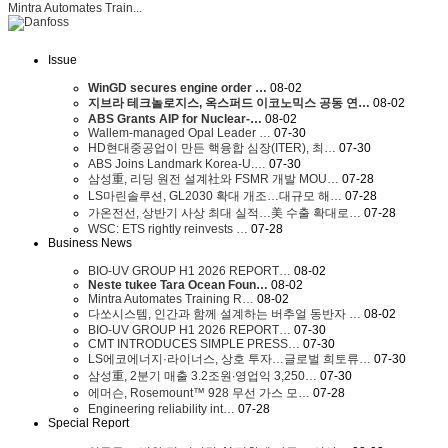
Mintra Automates Train...
Issue
WinGD secures engine order …
08-02
지브라 테크놀로지스, 옥스퍼드 이코노믹스 공동 연…
08-02
ABS Grants AIP for Nuclear-…
08-02
Wallem-managed Opal Leader …
07-30
HD현대중공업이 만든 핵융합 심장(ITER), 최…
07-30
ABS Joins Landmark Korea-U.…
07-30
삼성重, 리딩 원전 설계社와 FSMR 개발 MOU…
07-28
LS마린솔루션, GL2030 확대 개조…대규모 해…
07-28
가온전선, 상반기 사상 최대 실적…美 수출 확대로…
07-28
WSC: ETS rightly reinvests …
07-28
Business News
BIO-UV GROUP H1 2026 REPORT…
08-02
Neste tukee Tara Ocean Foun…
08-02
Mintra Automates Training R…
08-02
다쏘시스템, 인간과 함께 설계하는 버추얼 동반자 …
08-02
BIO-UV GROUP H1 2026 REPORT…
07-30
CMT INTRODUCES SIMPLE PRESS…
07-30
LS에코에너지·라이너스, 상호 투자…글로벌 희토류…
07-30
삼성重, 2분기 매출 3.2조원∙영업익 3,250…
07-30
에머슨, Rosemount™ 928 무선 가스 모…
07-28
Engineering reliability int…
07-28
Special Report