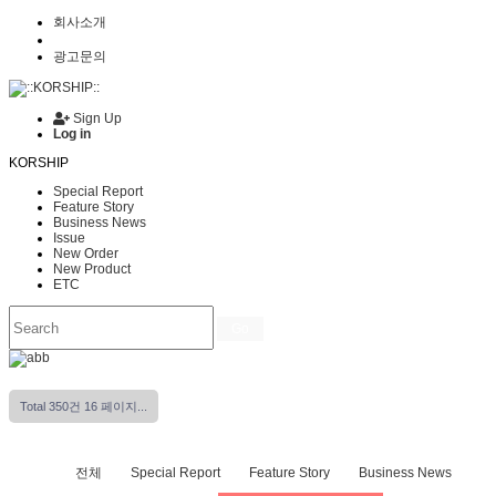
회사소개
광고문의
Sign Up
Log in
KORSHIP
Special Report
Feature Story
Business News
Issue
New Order
New Product
ETC
Go
Total 350건
16 페이지...
전체
Special Report
Feature Story
Business News