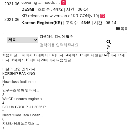
covering all needs …
2021.06
DESMI
| 조회수 :
4472
| 시간 : 06-14
KR releases new version of KR-CON(v.19)
2021.06
Korean Register(KR)
| 조회수 :
4646
| 시간 : 06-14
목록
검색대상
검색어
필수
검
색
처음
이전
11
페이지
12
페이지
13
페이지
14
페이지
15
페이지
열린
16
페이지
17
페
이지
18
페이지
19
페이지
20
페이지
다음
맨끝
이달의 코쉽 인기기사
KORSHIP
RANKING
1
How classification hel...
2
인구구조 변화 및 디지...
3
WinGD secures engine o...
4
BIO-UV GROUP H1 2026 R...
5
Neste tukee Tara Ocean...
6
지브라 테크놀로지스, ...
7