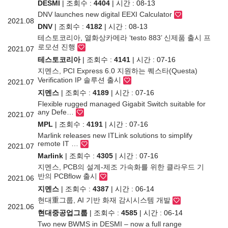
DESMI
| 조회수 :
4404
| 시간 : 08-13
DNV launches new digital EEXI Calculator
2021.08
DNV
| 조회수 :
4182
| 시간 : 08-13
테스토코리아, 열화상카메라 ‘testo 883’ 신제품 출시 프
로모션 진행
2021.07
테스토코리아
| 조회수 :
4141
| 시간 : 07-16
지멘스, PCI Express 6.0 지원하는 퀘스타(Questa)
Verification IP 솔루션 출시
2021.07
지멘스
| 조회수 :
4189
| 시간 : 07-16
Flexible rugged managed Gigabit Switch suitable for
any Defe…
2021.07
MPL
| 조회수 :
4191
| 시간 : 07-16
Marlink releases new ITLink solutions to simplify
remote IT …
2021.07
Marlink
| 조회수 :
4305
| 시간 : 07-16
지멘스, PCB의 설계-제조 가속화를 위한 클라우드 기
반의 PCBflow 출시
2021.06
지멘스
| 조회수 :
4387
| 시간 : 06-14
현대重그룹, AI 기반 화재 감시시스템 개발
2021.06
현대중공업그룹
| 조회수 :
4585
| 시간 : 06-14
Two new BWMS in DESMI – now a full range