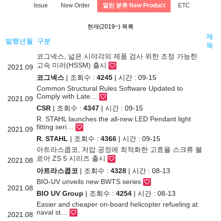
Issue
New Order
열린 분류
New Product
ETC
현재(2019~) 목록
제
발행년월
구분
목
코그넥스, 넓은 시야각의 제품 검사 위한 조정 가능한
고속 미러(HSSM) 출시
2021.09
코그넥스
| 조회수 :
4245
| 시간 : 09-15
Common Structural Rules Software Updated to
Comply with Late…
2021.09
CSR
| 조회수 :
4347
| 시간 : 09-15
R. STAHL launches the all-new LED Pendant light
fitting seri…
2021.09
R. STAHL
| 조회수 :
4366
| 시간 : 09-15
아트라스콥코, 저압 공정에 최적화한 고효율 스크류 블
로어 ZS 5 시리즈 출시
2021.08
아트라스콥코
| 조회수 :
4328
| 시간 : 08-13
BIO-UV unveils new BWTS series
2021.08
BIO UV Group
| 조회수 :
4254
| 시간 : 08-13
Easier and cheaper on-board helicopter refueling at
naval st…
2021.08