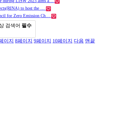
nce during LISW 2023 aims a…
tects(RINA) to host the …
uncil for Zero Emission Ch…
상
검색어
필수
페이지
8
페이지
9
페이지
10
페이지
다음
맨끝