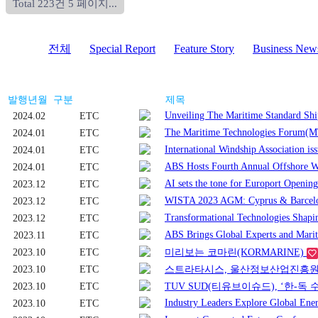
Total 223건
5 페이지...
전체
Special Report
Feature Story
Business New
발행년월
구분
제목
Unveiling The Maritime Standard S
2024.02
ETC
The Maritime Technologies Forum(
2024.01
ETC
International Windship Association 
2024.01
ETC
ABS Hosts Fourth Annual Offshore 
2024.01
ETC
AI sets the tone for Europort Openi
2023.12
ETC
WISTA 2023 AGM: Cyprus & Barcel
2023.12
ETC
Transformational Technologies Shap
2023.12
ETC
ABS Brings Global Experts and Mari
2023.11
ETC
2023.10
ETC
미리보는 코마린(KORMARINE)
2023.10
ETC
스트라타시스, 울산정보산업진흥원 
2023.10
ETC
TUV SUD(티유브이슈드), ‘한-독
Industry Leaders Explore Global Ene
2023.10
ETC