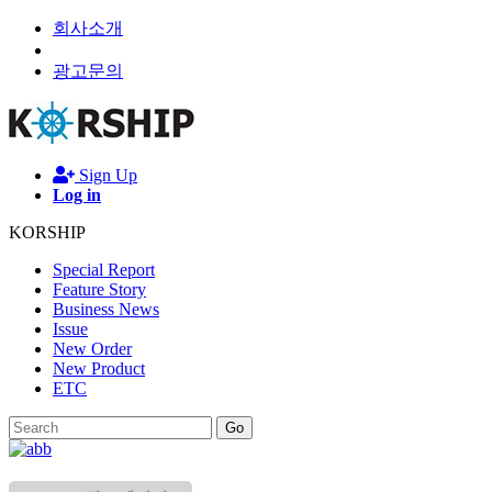
회사소개
광고문의
Sign Up
Log in
KORSHIP
Special Report
Feature Story
Business News
Issue
New Order
New Product
ETC
Go