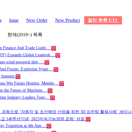
s
Issue
New Order
New Product
열린 분류
ETC
현재(2019~) 목록
hip Finance And Trade Confe…
MTF) Expands Global Leadersh…
issues wind-powered ship …
Wind Forum: Exploring Syner…
ng Summit
ona Win Future Hosting, Membe…
ing the Future of Maritime…
time Industry Leaders Toge…
공동으로 ‘자동차 및 조선해양 산업을 위한 3D 프린팅 활용사례’ 세미
 수교 140주년기념, 2023지속가능경영 포럼’ 성료
rgy Transition at 4th Ann…