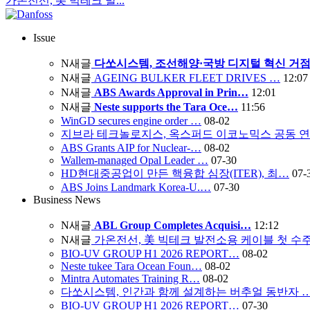
가온전선, 美 빅테크 발...
Issue
N
새글
다쏘시스템, 조선해양·국방 디지털 혁신 거점
N
새글
AGEING BULKER FLEET DRIVES …
12:07
N
새글
ABS Awards Approval in Prin…
12:01
N
새글
Neste supports the Tara Oce…
11:56
WinGD secures engine order …
08-02
지브라 테크놀로지스, 옥스퍼드 이코노믹스 공동 
ABS Grants AIP for Nuclear-…
08-02
Wallem-managed Opal Leader …
07-30
HD현대중공업이 만든 핵융합 심장(ITER), 최…
07-
ABS Joins Landmark Korea-U.…
07-30
Business News
N
새글
ABL Group Completes Acquisi…
12:12
N
새글
가온전선, 美 빅테크 발전소용 케이블 첫 수
BIO-UV GROUP H1 2026 REPORT…
08-02
Neste tukee Tara Ocean Foun…
08-02
Mintra Automates Training R…
08-02
다쏘시스템, 인간과 함께 설계하는 버추얼 동반자 
BIO-UV GROUP H1 2026 REPORT…
07-30