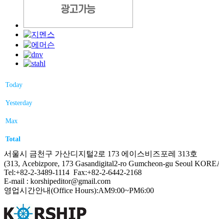
Today
Yesterday
Max
Total
서울시 금천구 가산디지털2로 173 에이스비즈포레 313호
(313, Acebizpore, 173 Gasandigital2-ro Gumcheon-gu Seoul KORE
Tel:+82-2-3489-1114 Fax:+82-2-6442-2168
E-mail : korshipeditor@gmail.com
영업시간안내(Office Hours):AM9:00~PM6:00