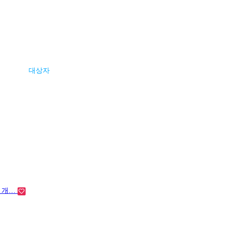
대상자
나 개…