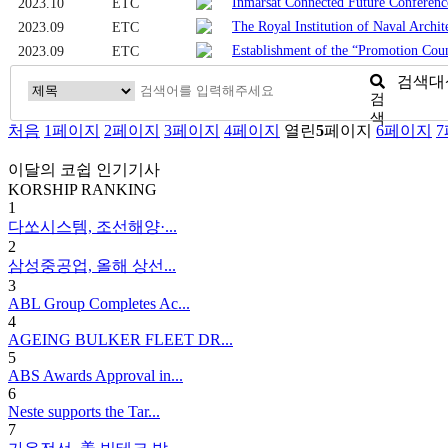
Inmarsat Connected Future Confere
2023.10
ETC
The Royal Institution of Naval Archi
2023.09
ETC
Establishment of the “Promotion Co
2023.09
ETC
검색대
검
색
처음
1
페이지
2
페이지
3
페이지
4
페이지
열린
5
페이지
6
페이지
7
이달의 코쉽 인기기사
KORSHIP
RANKING
1
다쏘시스템, 조선해양·...
2
삼성중공업, 올해 상선...
3
ABL Group Completes Ac...
4
AGEING BULKER FLEET DR...
5
ABS Awards Approval in...
6
Neste supports the Tar...
7