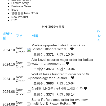
Feature Story
Business News
Issue
열린 분류
New Order
New Product
ETC
현재(2019~) 목록
대
발행년
구분
제목
상
월
자
Marlink upgrades hybrid network for
New
Solstad Offshore with fl…
2024.10
Order
| 조회수 :
3371
| 시간 : 10-04
Alfa Laval secures major order for ballast
New
water management …
2024.10
Order
| 조회수 :
3473
| 시간 : 10-04
WinGD takes hundredth order for VCR
New
technology for dual-fuel…
2024.10
Order
| 조회수 :
3683
| 시간 : 10-04
삼성重, LNG운반선 4척 1.4조 수주
New
2024.08
Order
| 조회수 :
3374
| 시간 : 08-14
Stena RoRo places order for two new
New
multi-fuel E-Flexer RoPa…
2024.08