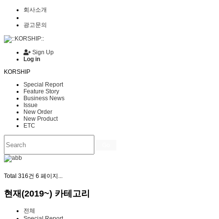
회사소개
광고문의
Sign Up
Log in
KORSHIP
Special Report
Feature Story
Business News
Issue
New Order
New Product
ETC
Go
Total 316건
6 페이지...
현재(2019~) 카테고리
전체
Special Report