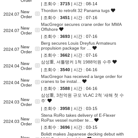
Order
| 조회수 :
3715
| 시간 : 08-14
Thordon to retrofit 32 Panama tugs
New
2024.07
Order
| 조회수 :
3451
| 시간 : 07-16
MacGregor secures crane order for MMA
New
Offshore
2024.07
Order
| 조회수 :
3693
| 시간 : 07-16
Berg secures Louis Dreyfus Armateurs
New
propulsion package for …
2024.07
Order
| 조회수 :
3662
| 시간 : 07-16
삼성重, 셔틀탱커 1척 1988억원 수주
New
2024.04
Order
| 조회수 :
3540
| 시간 : 04-16
MacGregor has received a large order for
New
cranes to be instal…
2024.04
Order
| 조회수 :
3588
| 시간 : 04-16
삼성重, 3천억원 규모 VLAC 2척 ‘새해 첫 수
New
주’
2024.03
Order
| 조회수 :
3958
| 시간 : 03-15
Stena RoRo takes delivery of E-Flexer
New
RoPax vessel number te…
2024.03
Order
| 조회수 :
3696
| 시간 : 03-15
Bolidt makes Japanese decking debut with
New