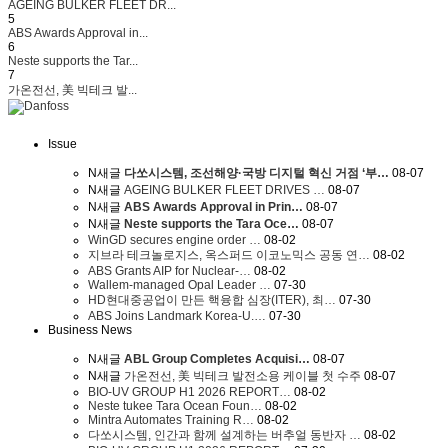
AGEING BULKER FLEET DR...
5
ABS Awards Approval in...
6
Neste supports the Tar...
7
가온전선, 美 빅테크 발...
Issue
N
새글
다쏘시스템, 조선해양·국방 디지털 혁신 거점 ‘부…
08-07
N
새글
AGEING BULKER FLEET DRIVES …
08-07
N
새글
ABS Awards Approval in Prin…
08-07
N
새글
Neste supports the Tara Oce…
08-07
WinGD secures engine order …
08-02
지브라 테크놀로지스, 옥스퍼드 이코노믹스 공동 연…
08-02
ABS Grants AIP for Nuclear-…
08-02
Wallem-managed Opal Leader …
07-30
HD현대중공업이 만든 핵융합 심장(ITER), 최…
07-30
ABS Joins Landmark Korea-U.…
07-30
Business News
N
새글
ABL Group Completes Acquisi…
08-07
N
새글
가온전선, 美 빅테크 발전소용 케이블 첫 수주
08-07
BIO-UV GROUP H1 2026 REPORT…
08-02
Neste tukee Tara Ocean Foun…
08-02
Mintra Automates Training R…
08-02
다쏘시스템, 인간과 함께 설계하는 버추얼 동반자 …
08-02