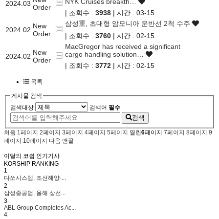
NYK Cruises breakth…
2024.03
Order
| 조회수 :
3938
| 시간 : 03-15
삼성重, 초대형 암모니아 운반선 2척 수주
New
2024.02
Order
| 조회수 :
3760
| 시간 : 02-15
MacGregor has received a significant
New
cargo handling solution…
2024.02
Order
| 조회수 :
3772
| 시간 : 02-15
목록
게시물 검색
검색대상
검색어
필수
검색
처음
1
페이지
2
페이지
3
페이지
4
페이지
5
페이지
열린
6
페이지
7
페이지
8
페이지
9
페이지
10
페이지
다음
맨끝
이달의 코쉽 인기기사
KORSHIP
RANKING
1
다쏘시스템, 조선해양·...
2
삼성중공업, 올해 상선...
3
ABL Group Completes Ac...
4