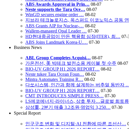
ABS Awards Approval in Prin…
08-07
Neste supports the Tara Oce…
08-07
WinGD secures engine order …
08-02
지브라 테크놀로지스, 옥스퍼드 이코노믹스 공동 
ABS Grants AIP for Nuclear-…
08-02
Wallem-managed Opal Leader …
07-30
HD현대중공업이 만든 핵융합 심장(ITER), 최…
07-
ABS Joins Landmark Korea-U.…
07-30
Business News
ABL Group Completes Acquisi…
08-07
가온전선, 美 빅테크 발전소용 케이블 첫 수주
08-07
BIO-UV GROUP H1 2026 REPORT…
08-02
Neste tukee Tara Ocean Foun…
08-02
Mintra Automates Training R…
08-02
다쏘시스템, 인간과 함께 설계하는 버추얼 동반자 
BIO-UV GROUP H1 2026 REPORT…
07-30
CMT INTRODUCES SIMPLE PRESS…
07-30
LS에코에너지·라이너스, 상호 투자…글로벌 희토
삼성重, 2분기 매출 3.2조원∙영업익 3,250…
07-30
Special Report
인구구조 변화 및 디지털·AI 전환에 따른 조선산…