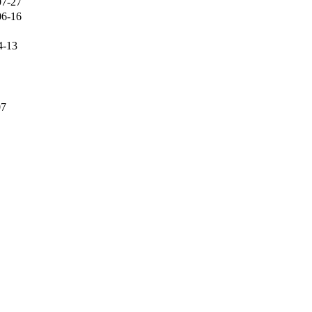
07-27
06-16
4-13
07