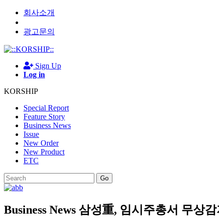
회사소개
광고문의
Sign Up
Log in
KORSHIP
Special Report
Feature Story
Business News
Issue
New Order
New Product
ETC
Go
Business News
삼성重, 임시주총서 무상감자