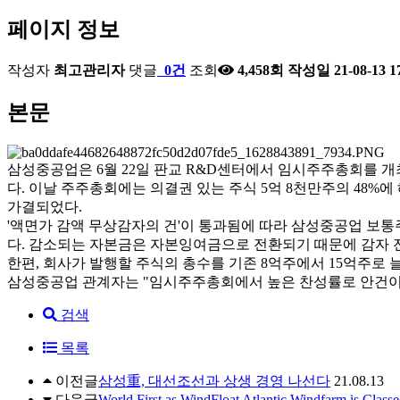
페이지 정보
작성자
최고관리자
댓글
0건
조회
4,458회
작성일
21-08-13 1
본문
삼성중공업은 6월 22일 판교 R&D센터에서 임시주주총회를 개최
다. 이날 주주총회에는 의결권 있는 주식 5억 8천만주의 48%
가결되었다.
'액면가 감액 무상감자의 건'이 통과됨에 따라 삼성중공업 보통주 및
다. 감소되는 자본금은 자본잉여금으로 전환되기 때문에 감자 전/
한편, 회사가 발행할 주식의 총수를 기존 8억주에서 15억주로
삼성중공업 관계자는 "임시주주총회에서 높은 찬성률로 안건이 
검색
목록
이전글
삼성重, 대선조선과 상생 경영 나선다
21.08.13
다음글
World First as WindFloat Atlantic Windfarm is Clas