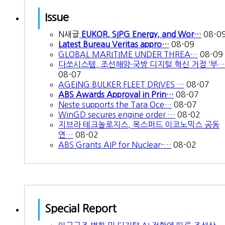
Issue
N
새글
EUKOR, SIPG Energy, and Wor…
08-0
Latest Bureau Veritas appro…
08-09
GLOBAL MARITIME UNDER THREA…
08-09
다쏘시스템, 조선해양·국방 디지털 혁신 거점 ‘부…
08-07
AGEING BULKER FLEET DRIVES …
08-07
ABS Awards Approval in Prin…
08-07
Neste supports the Tara Oce…
08-07
WinGD secures engine order …
08-02
지브라 테크놀로지스, 옥스퍼드 이코노믹스 공동
연…
08-02
ABS Grants AIP for Nuclear-…
08-02
Special Report