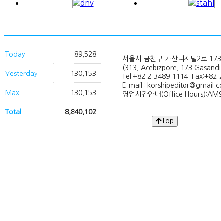
Today
89,528
서울시 금천구 가산디지털2로 173
(313, Acebizpore, 173 Gasand
Yesterday
130,153
Tel:+82-2-3489-1114 Fax:+82-
E-mail : korshipeditor@gmail.
Max
130,153
영업시간안내(Office Hours):AM9
Total
8,840,102
Top