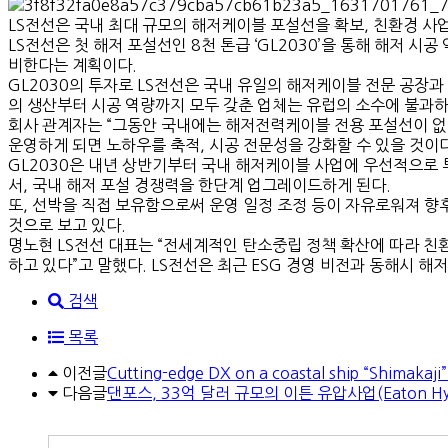
LS전선은 국내 최대 규모의 해저케이블 포설선을 확보, 친환경 사업
LS전선은 첫 해저 포설선인 8천 톤급 ‘GL2030’을 통해 해저
비한다는 계획이다.
GL2030의 투자로 LS전선은 국내 유일의 해저케이블 전문 공장
의 생산부터 시공 역량까지 모두 갖춘 업체는 유럽의 소수에 불과하
회사 관계자는 “그동안 국내에는 해저전력케이블 전용 포설선이 없어
운영하게 되면 노하우를 축적, 시공 전문성을 강화할 수 있을 것이
GL2030은 내년 상반기부터 국내 해저케이블 사업에 우선적으로 
서, 국내 해저 포설 경쟁력을 한단계 업그레이드하게 된다.
또, 선박을 직접 보유함으로써 운영 일정 조정 등이 자유로워져 
것으로 보고 있다.
명노현 LS전선 대표는 “전세계적인 탄소중립 정책 확산에 따라 친
하고 있다”고 말했다. LS전선은 최근 ESG 경영 비전과 동해시 해저
검색
목록
이전글
Cutting-edge DX on a coastal ship “Shimakaji”
다음글
댄포스, 33억 달러 규모의 이튼 유압사업(Eaton Hyd