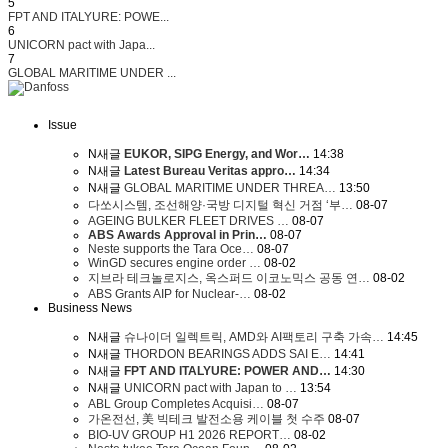
5
FPT AND ITALYURE: POWE...
6
UNICORN pact with Japa...
7
GLOBAL MARITIME UNDER ...
Issue
N
새글
EUKOR, SIPG Energy, and Wor…
14:38
N
새글
Latest Bureau Veritas appro…
14:34
N
새글
GLOBAL MARITIME UNDER THREA…
13:50
다쏘시스템, 조선해양·국방 디지털 혁신 거점 ‘부…
08-07
AGEING BULKER FLEET DRIVES …
08-07
ABS Awards Approval in Prin…
08-07
Neste supports the Tara Oce…
08-07
WinGD secures engine order …
08-02
지브라 테크놀로지스, 옥스퍼드 이코노믹스 공동 연…
08-02
ABS Grants AIP for Nuclear-…
08-02
Business News
N
새글
슈나이더 일렉트릭, AMD와 AI팩토리 구축 가속…
14:45
N
새글
THORDON BEARINGS ADDS SAI E…
14:41
N
새글
FPT AND ITALYURE: POWER AND…
14:30
N
새글
UNICORN pact with Japan to …
13:54
ABL Group Completes Acquisi…
08-07
가온전선, 美 빅테크 발전소용 케이블 첫 수주
08-07
BIO-UV GROUP H1 2026 REPORT…
08-02