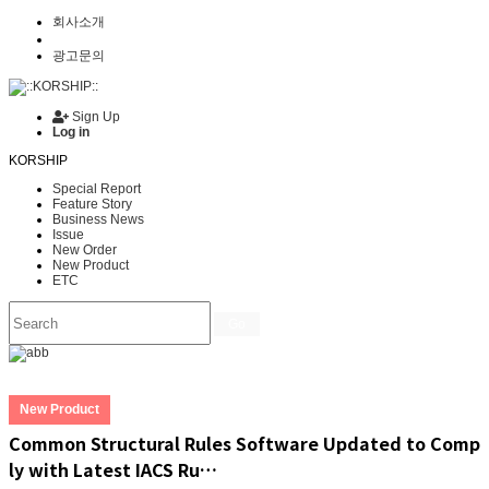
회사소개
광고문의
Sign Up
Log in
KORSHIP
Special Report
Feature Story
Business News
Issue
New Order
New Product
ETC
Go
New Product
Common Structural Rules Software Updated to Comp
ly with Latest IACS Ru…