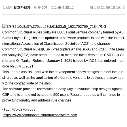
작성자
최고관리자
댓글
0건
조회
4,351회
작성일
21-09-15 19:46
Common Structural Rules Software LLC, a joint venture company formed by AB
S and Lloyd’s Register, has updated its software products in line with the latest I
nternational Association of Classification Societies(IACS) rule changes.
Common Structural Rules(CSR) Prescriptive Analysis(PA) and CSR Finite Elem
ent Analysis(FEA) have been updated to meet the latest version of CSR Bulk Ca
rrier and Oil Tanker Rules on January 1, 2021 issued by IACS that entered into f
orce on July 1, 2021.
This update assists users with the development of new designs to meet the late
st rules as well as the application of older rule versions to designs that may appl
y to the contract date of the ship.
The software provides users with an easy way to evaluate ship designs against
CSR and is employed by around 500 users. Regular updates will continue to im
prove functionality and address rule changes.
-TEL: +65-6270-8663
-
https://www.commonstructuralrulessoftware.com