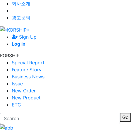
회사소개
광고문의
Sign Up
Log in
KORSHIP
Special Report
Feature Story
Business News
Issue
New Order
New Product
ETC
Go