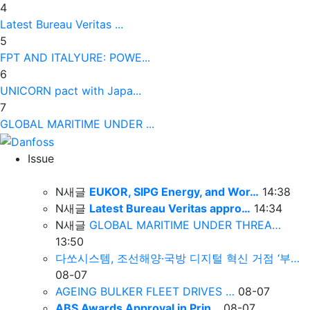
4
Latest Bureau Veritas ...
5
FPT AND ITALYURE: POWE...
6
UNICORN pact with Japa...
7
GLOBAL MARITIME UNDER ...
Issue
N
새글
EUKOR, SIPG Energy, and Wor…
14:38
N
새글
Latest Bureau Veritas appro…
14:34
N
새글
GLOBAL MARITIME UNDER THREA…
13:50
다쏘시스템, 조선해양·국방 디지털 혁신 거점 ‘부…
08-07
AGEING BULKER FLEET DRIVES …
08-07
ABS Awards Approval in Prin…
08-07