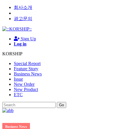
회사소개
광고문의
Sign Up
Log in
KORSHIP
Special Report
Feature Story
Business News
Issue
New Order
New Product
ETC
Go
Business News