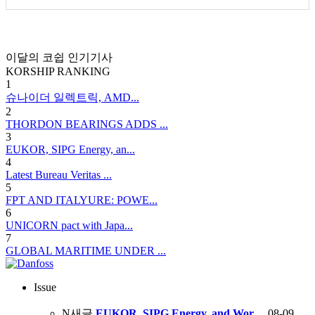
이달의 코쉽 인기기사
KORSHIP
RANKING
1
슈나이더 일렉트릭, AMD...
2
THORDON BEARINGS ADDS ...
3
EUKOR, SIPG Energy, an...
4
Latest Bureau Veritas ...
5
FPT AND ITALYURE: POWE...
6
UNICORN pact with Japa...
7
GLOBAL MARITIME UNDER ...
Issue
N
새글
EUKOR, SIPG Energy, and Wor…
08-09