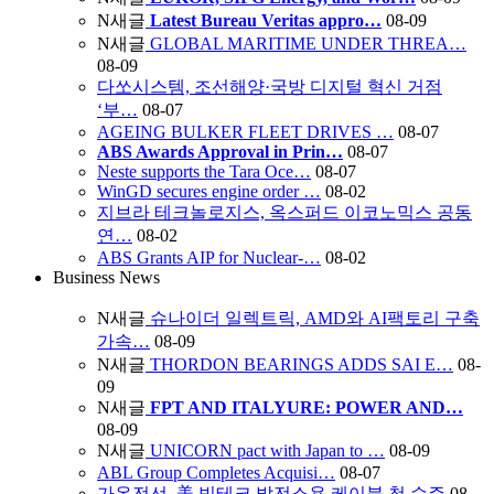
N
새글
Latest Bureau Veritas appro…
08-09
N
새글
GLOBAL MARITIME UNDER THREA…
08-09
다쏘시스템, 조선해양·국방 디지털 혁신 거점
‘부…
08-07
AGEING BULKER FLEET DRIVES …
08-07
ABS Awards Approval in Prin…
08-07
Neste supports the Tara Oce…
08-07
WinGD secures engine order …
08-02
지브라 테크놀로지스, 옥스퍼드 이코노믹스 공동
연…
08-02
ABS Grants AIP for Nuclear-…
08-02
Business News
N
새글
슈나이더 일렉트릭, AMD와 AI팩토리 구축
가속…
08-09
N
새글
THORDON BEARINGS ADDS SAI E…
08-
09
N
새글
FPT AND ITALYURE: POWER AND…
08-09
N
새글
UNICORN pact with Japan to …
08-09
ABL Group Completes Acquisi…
08-07
가온전선, 美 빅테크 발전소용 케이블 첫 수주
08-