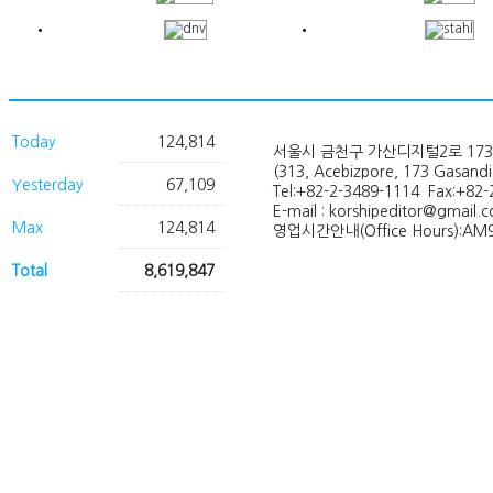
Today
124,814
서울시 금천구 가산디지털2로 173
(313, Acebizpore, 173 Gasand
Yesterday
67,109
Tel:+82-2-3489-1114 Fax:+82-
E-mail : korshipeditor@gmail.
Max
124,814
영업시간안내(Office Hours):AM9
Total
8,619,847