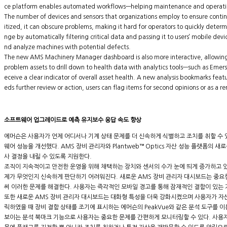
ce platform enables automated workflows—helping maintenance and operation
The number of devices and sensors that organizations employ to ensure continu
itized, it can obscure problems, making it hard for operators to quickly dete
nge by automatically filtering critical data and passing it to users’ mobile dev
nd analyze machines with potential defects.
The new AMS Machinery Manager dashboard is also more interactive, allowing use
problem assets to drill down to health data with analytics tools—such as Eme
eceive a clear indicator of overall asset health. A new analysis bookmarks featur
eds further review or action, users can flag items for second opinions or as a rem
소프트웨어 업그레이드로 예측 유지보수 응답 속도 향상
에머슨은 사용자가 언제 어디서나 기계 상태 문제를 더 신속하게 식별하고 조치를 취할 수 
웨어 성능을 개선했다. AMS 장비 관리자와 Plantweb™ Optics 자산 성능 플랫폼
사 결정을 내릴 수 있도록 지원한다.
조직이 지속적이고 안전한 운영을 위해 채택하는 장치와 센서의 수가 눈에 띄게 증가하고 
제가 무엇인지 신속하게 판단하기 어려워진다. 새로운 AMS 장비 관리자 대시보드는 중요한 
써 이러한 문제를 해결한다. 사용자는 즉각적인 모바일 경고를 통해 잠재적인 결함이 있는 기
또한 새로운 AMS 장비 관리자 대시보드는 대화형 특성을 더욱 강화시켰으며 사용자가 자산
릭하였을 때 장비 결함 상태를 조기에 표시하는 에머슨의 PeakVue와 같은 분석 도구를 
보이는 분석 북마크 기능으로 사용자는 중요한 문제를 간편하게 모니터링할 수 있다. 사용자