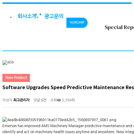
회사소개
광고문의
KORSHIP
Special Rep
New Product
Software Upgrades Speed Predictive Maintenance Re
작성자
최고관리자
댓글
0건
조회
5,384회
Emerson has improved AMS Machinery Manager predictive maintenance and analy
identify and act on machinery health issues anytime and anywhere. New in