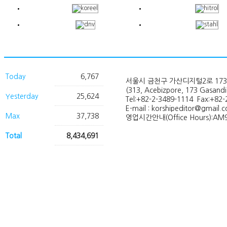
Today
6,767
서울시 금천구 가산디지털2로 173
(313, Acebizpore, 173 Gasand
Yesterday
25,624
Tel:+82-2-3489-1114 Fax:+82-
E-mail : korshipeditor@gmail.
Max
37,738
영업시간안내(Office Hours):AM9
Total
8,434,691