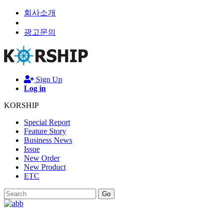
회사소개
광고문의
Sign Up
Log in
KORSHIP
Special Report
Feature Story
Business News
Issue
New Order
New Product
ETC
Go