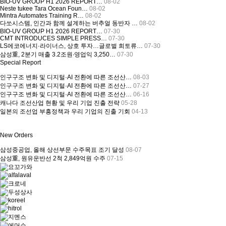
BIO-UV GROUP H1 2026 REPORT…
08-02
Neste tukee Tara Ocean Foun…
08-02
Mintra Automates Training R…
08-02
다쏘시스템, 인간과 함께 설계하는 버추얼 동반자 …
08-02
BIO-UV GROUP H1 2026 REPORT…
07-30
CMT INTRODUCES SIMPLE PRESS…
07-30
LS에코에너지·라이너스, 상호 투자…글로벌 희토류…
07-30
삼성重, 2분기 매출 3.2조원∙영업익 3,250…
07-30
Special Report
인구구조 변화 및 디지털·AI 전환에 따른 조선산…
08-03
인구구조 변화 및 디지털·AI 전환에 따른 조선산…
07-27
인구구조 변화 및 디지털·AI 전환에 따른 조선산…
06-16
캐나다 조선산업 현황 및 우리 기업 진출 전략
05-28
일본의 조선업 부흥정책과 우리 기업의 진출 기회
04-13
New Orders
삼성중공업, 올해 상선부문 수주목표 조기 달성
08-07
삼성重, 원유운반선 2척 2,849억원 수주
07-15