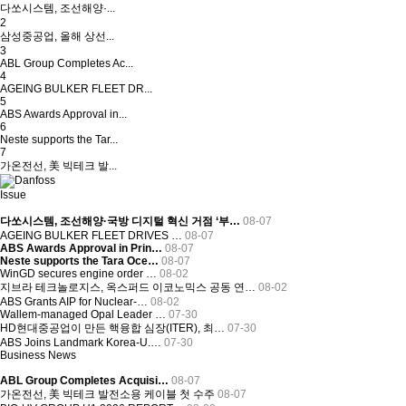
다쏘시스템, 조선해양·...
2
삼성중공업, 올해 상선...
3
ABL Group Completes Ac...
4
AGEING BULKER FLEET DR...
5
ABS Awards Approval in...
6
Neste supports the Tar...
7
가온전선, 美 빅테크 발...
Issue
다쏘시스템, 조선해양·국방 디지털 혁신 거점 ‘부…
08-07
AGEING BULKER FLEET DRIVES …
08-07
ABS Awards Approval in Prin…
08-07
Neste supports the Tara Oce…
08-07
WinGD secures engine order …
08-02
지브라 테크놀로지스, 옥스퍼드 이코노믹스 공동 연…
08-02
ABS Grants AIP for Nuclear-…
08-02
Wallem-managed Opal Leader …
07-30
HD현대중공업이 만든 핵융합 심장(ITER), 최…
07-30
ABS Joins Landmark Korea-U.…
07-30
Business News
ABL Group Completes Acquisi…
08-07
가온전선, 美 빅테크 발전소용 케이블 첫 수주
08-07