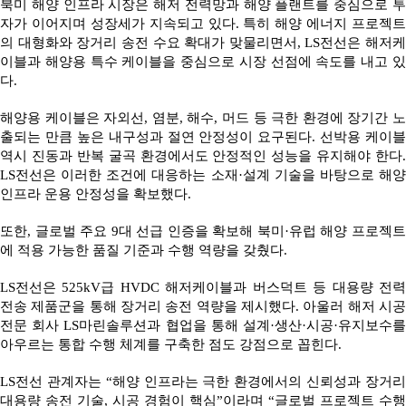
북미 해양 인프라 시장은 해저 전력망과 해양 플랜트를 중심으로 투
자가 이어지며 성장세가 지속되고 있다. 특히 해양 에너지 프로젝트
의 대형화와 장거리 송전 수요 확대가 맞물리면서, LS전선은 해저케
이블과 해양용 특수 케이블을 중심으로 시장 선점에 속도를 내고 있
다.
해양용 케이블은 자외선, 염분, 해수, 머드 등 극한 환경에 장기간 노
출되는 만큼 높은 내구성과 절연 안정성이 요구된다. 선박용 케이블
역시 진동과 반복 굴곡 환경에서도 안정적인 성능을 유지해야 한다.
LS전선은 이러한 조건에 대응하는 소재·설계 기술을 바탕으로 해양
인프라 운용 안정성을 확보했다.
또한, 글로벌 주요 9대 선급 인증을 확보해 북미·유럽 해양 프로젝트
에 적용 가능한 품질 기준과 수행 역량을 갖췄다.
LS전선은 525kV급 HVDC 해저케이블과 버스덕트 등 대용량 전력
전송 제품군을 통해 장거리 송전 역량을 제시했다. 아울러 해저 시공
전문 회사 LS마린솔루션과 협업을 통해 설계·생산·시공·유지보수를
아우르는 통합 수행 체계를 구축한 점도 강점으로 꼽힌다.
LS전선 관계자는 “해양 인프라는 극한 환경에서의 신뢰성과 장거리
대용량 송전 기술, 시공 경험이 핵심”이라며 “글로벌 프로젝트 수행