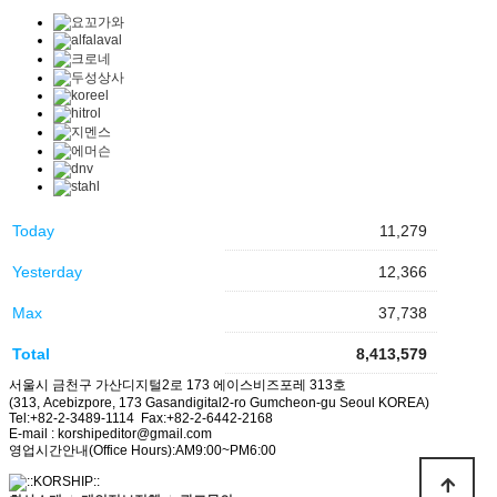
Today
11,279
Yesterday
12,366
Max
37,738
Total
8,413,579
서울시 금천구 가산디지털2로 173 에이스비즈포레 313호
(313, Acebizpore, 173 Gasandigital2-ro Gumcheon-gu Seoul KOREA)
Tel:+82-2-3489-1114 Fax:+82-2-6442-2168
E-mail : korshipeditor@gmail.com
영업시간안내(Office Hours):AM9:00~PM6:00