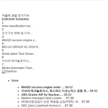
이달의 코쉽 인기기사
KORSHIP
RANKING
1
How classification hel...
2
인구구조 변화 및 디지...
3
WinGD secures engine o...
4
BIO-UV GROUP H1 2026 R...
5
Neste tukee Tara Ocean...
6
지브라 테크놀로지스, ...
7
Mintra Automates Train...
Issue
WinGD secures engine order …
08-02
지브라 테크놀로지스, 옥스퍼드 이코노믹스 공동 연…
08-02
ABS Grants AIP for Nuclear-…
08-02
Wallem-managed Opal Leader …
07-30
HD현대중공업이 만든 핵융합 심장(ITER), 최…
07-30
ABS Joins Landmark Korea-U.…
07-30