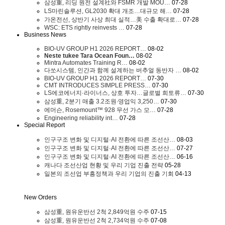
삼성重, 리딩 원전 설계社와 FSMR 개발 MOU…
07-28
LS마린솔루션, GL2030 확대 개조…대규모 해…
07-28
가온전선, 상반기 사상 최대 실적…美 수출 확대로…
07-28
WSC: ETS rightly reinvests …
07-28
Business News
BIO-UV GROUP H1 2026 REPORT…
08-02
Neste tukee Tara Ocean Foun…
08-02
Mintra Automates Training R…
08-02
다쏘시스템, 인간과 함께 설계하는 버추얼 동반자 …
08-02
BIO-UV GROUP H1 2026 REPORT…
07-30
CMT INTRODUCES SIMPLE PRESS…
07-30
LS에코에너지·라이너스, 상호 투자…글로벌 희토류…
07-30
삼성重, 2분기 매출 3.2조원∙영업익 3,250…
07-30
에머슨, Rosemount™ 928 무선 가스 모…
07-28
Engineering reliability int…
07-28
Special Report
인구구조 변화 및 디지털·AI 전환에 따른 조선산…
08-03
인구구조 변화 및 디지털·AI 전환에 따른 조선산…
07-27
인구구조 변화 및 디지털·AI 전환에 따른 조선산…
06-16
캐나다 조선산업 현황 및 우리 기업 진출 전략
05-28
일본의 조선업 부흥정책과 우리 기업의 진출 기회
04-13
New Orders
삼성重, 원유운반선 2척 2,849억원 수주
07-15
삼성重, 원유운반선 2척 2,734억원 수주
07-08