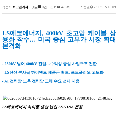
작성자
최고관리자
댓글
0건
조회
473회
작성일
26-05-15 13:09
LS에코에너지, 400kV 초고압 케이블 상
용화 착수… 미국 중심 고부가 시장 확대
본격화
- 230kV 넘어 400kV 진입…수익성 중심 사업구조 전환
- LS전선 본사급 하이엔드 제품군 확보, 포트폴리오 고도화
- AI 전력망·노후 전력망 교체 수요 선제 대응
LS에코에너지 하이퐁 생산 법인 LS-VINA 전경