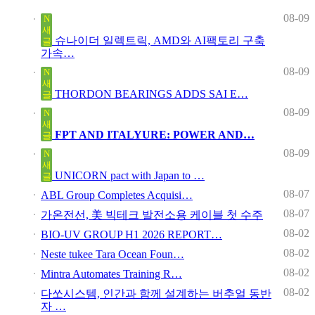
08-09
N
새
슈나이더 일렉트릭, AMD와 AI팩토리 구축
글
가속…
08-09
N
새
THORDON BEARINGS ADDS SAI E…
글
08-09
N
새
FPT AND ITALYURE: POWER AND…
글
08-09
N
새
UNICORN pact with Japan to …
글
08-07
ABL Group Completes Acquisi…
08-07
가온전선, 美 빅테크 발전소용 케이블 첫 수주
08-02
BIO-UV GROUP H1 2026 REPORT…
08-02
Neste tukee Tara Ocean Foun…
08-02
Mintra Automates Training R…
08-02
다쏘시스템, 인간과 함께 설계하는 버추얼 동반
자 …