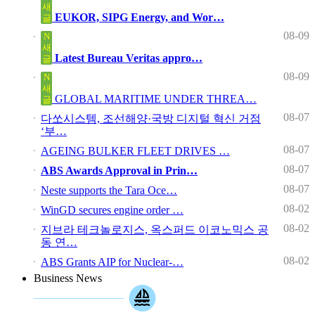
새
EUKOR, SIPG Energy, and Wor…
글
08-09
N
새
Latest Bureau Veritas appro…
글
08-09
N
새
GLOBAL MARITIME UNDER THREA…
글
08-07
다쏘시스템, 조선해양·국방 디지털 혁신 거점
‘부…
08-07
AGEING BULKER FLEET DRIVES …
08-07
ABS Awards Approval in Prin…
08-07
Neste supports the Tara Oce…
08-02
WinGD secures engine order …
08-02
지브라 테크놀로지스, 옥스퍼드 이코노믹스 공
동 연…
08-02
ABS Grants AIP for Nuclear-…
Business News