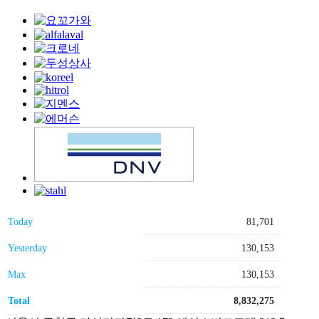
Today
81,701
Yesterday
130,153
Max
130,153
Total
8,832,275