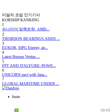
이달의 코쉽 인기기사
KORSHIP
RANKING
1
슈나이더 일렉트릭, AMD...
2
THORDON BEARINGS ADDS ...
3
EUKOR, SIPG Energy, an...
4
Latest Bureau Veritas ...
5
FPT AND ITALYURE: POWE...
6
UNICORN pact with Japa...
7
GLOBAL MARITIME UNDER ...
Issue
08-09
N