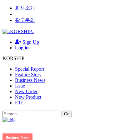
회사소개
광고문의
Sign Up
Log in
KORSHIP
Special Report
Feature Story
Business News
Issue
New Order
New Product
ETC
Go
Business News