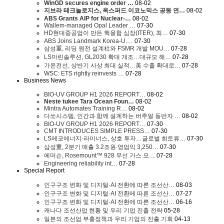
WinGD secures engine order …
08-02
지브라 테크놀로지스, 옥스퍼드 이코노믹스 공동 연…
08-02
ABS Grants AIP for Nuclear-…
08-02
Wallem-managed Opal Leader …
07-30
HD현대중공업이 만든 핵융합 심장(ITER), 최…
07-30
ABS Joins Landmark Korea-U.…
07-30
삼성重, 리딩 원전 설계社와 FSMR 개발 MOU…
07-28
LS마린솔루션, GL2030 확대 개조…대규모 해…
07-28
가온전선, 상반기 사상 최대 실적…美 수출 확대로…
07-28
WSC: ETS rightly reinvests …
07-28
Business News
BIO-UV GROUP H1 2026 REPORT…
08-02
Neste tukee Tara Ocean Foun…
08-02
Mintra Automates Training R…
08-02
다쏘시스템, 인간과 함께 설계하는 버추얼 동반자 …
08-02
BIO-UV GROUP H1 2026 REPORT…
07-30
CMT INTRODUCES SIMPLE PRESS…
07-30
LS에코에너지·라이너스, 상호 투자…글로벌 희토류…
07-30
삼성重, 2분기 매출 3.2조원∙영업익 3,250…
07-30
에머슨, Rosemount™ 928 무선 가스 모…
07-28
Engineering reliability int…
07-28
Special Report
인구구조 변화 및 디지털·AI 전환에 따른 조선산…
08-03
인구구조 변화 및 디지털·AI 전환에 따른 조선산…
07-27
인구구조 변화 및 디지털·AI 전환에 따른 조선산…
06-16
캐나다 조선산업 현황 및 우리 기업 진출 전략
05-28
일본의 조선업 부흥정책과 우리 기업의 진출 기회
04-13