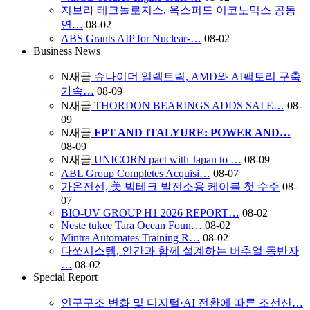
지브라 테크놀로지스, 옥스퍼드 이코노믹스 공동
연…
08-02
ABS Grants AIP for Nuclear-…
08-02
Business News
N
새글
슈나이더 일렉트릭, AMD와 AI팩토리 구축
가속…
08-09
N
새글
THORDON BEARINGS ADDS SAI E…
08-
09
N
새글
FPT AND ITALYURE: POWER AND…
08-09
N
새글
UNICORN pact with Japan to …
08-09
ABL Group Completes Acquisi…
08-07
가온전선, 美 빅테크 발전소용 케이블 첫 수주
08-
07
BIO-UV GROUP H1 2026 REPORT…
08-02
Neste tukee Tara Ocean Foun…
08-02
Mintra Automates Training R…
08-02
다쏘시스템, 인간과 함께 설계하는 버추얼 동반자
…
08-02
Special Report
인구구조 변화 및 디지털·AI 전환에 따른 조선산…