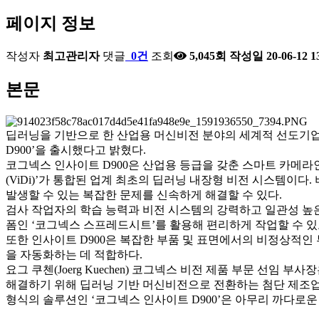
페이지 정보
작성자
최고관리자
댓글
0건
조회
5,045회
작성일
20-06-12 1
본문
딥러닝을 기반으로 한 산업용 머신비전 분야의 세계적 선도기업 코
D900’을 출시했다고 밝혔다.
코그넥스 인사이트 D900은 산업용 등급을 갖춘 스마트 카메라인
(ViDi)’가 통합된 업계 최초의 딥러닝 내장형 비전 시스템이다
발생할 수 있는 복잡한 문제를 신속하게 해결할 수 있다.
검사 작업자의 학습 능력과 비전 시스템의 강력하고 일관성 높은 
폼인 ‘코그넥스 스프레드시트’를 활용해 편리하게 작업할 수 있
또한 인사이트 D900은 복잡한 부품 및 표면에서의 비정상적인 
을 자동화하는 데 적합하다.
요그 쿠첸(Joerg Kuechen) 코그넥스 비전 제품 부문 선
해결하기 위해 딥러닝 기반 머신비전으로 전환하는 첨단 제조업체의 
형식의 솔루션인 ‘코그넥스 인사이트 D900’은 아무리 까다로운