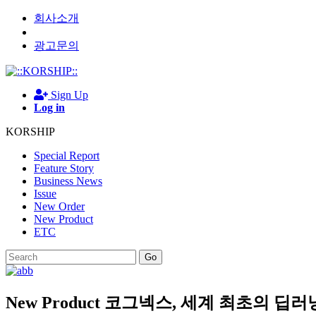
회사소개
광고문의
Sign Up
Log in
KORSHIP
Special Report
Feature Story
Business News
Issue
New Order
New Product
ETC
Go
New Product
코그넥스, 세계 최초의 딥러닝 기