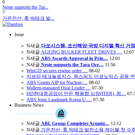
6
Neste supports the Tar...
7
가온전선, 美 빅테크 발...
Issue
N
새글
다쏘시스템, 조선해양·국방 디지털 혁신 거점
N
새글
AGEING BULKER FLEET DRIVES …
12:07
N
새글
ABS Awards Approval in Prin…
12:01
N
새글
Neste supports the Tara Oce…
11:56
WinGD secures engine order …
08-02
지브라 테크놀로지스, 옥스퍼드 이코노믹스 공동 
ABS Grants AIP for Nuclear-…
08-02
Wallem-managed Opal Leader …
07-30
HD현대중공업이 만든 핵융합 심장(ITER), 최…
07-
ABS Joins Landmark Korea-U.…
07-30
Business News
N
새글
ABL Group Completes Acquisi…
12:12
N
새글
가온전선, 美 빅테크 발전소용 케이블 첫 수