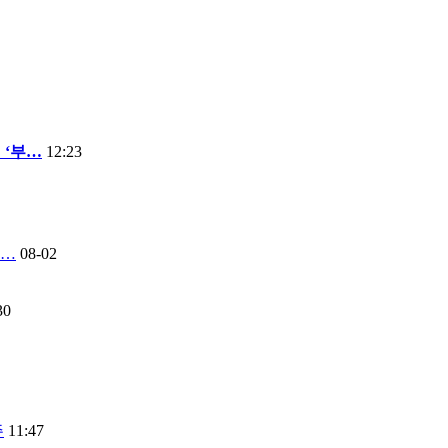
 ‘부…
12:23
연…
08-02
30
주
11:47