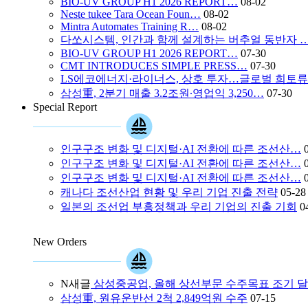
BIO-UV GROUP H1 2026 REPORT…
08-02
Neste tukee Tara Ocean Foun…
08-02
Mintra Automates Training R…
08-02
다쏘시스템, 인간과 함께 설계하는 버추얼 동반자 
BIO-UV GROUP H1 2026 REPORT…
07-30
CMT INTRODUCES SIMPLE PRESS…
07-30
LS에코에너지·라이너스, 상호 투자…글로벌 희토
삼성重, 2분기 매출 3.2조원∙영업익 3,250…
07-30
Special Report
인구구조 변화 및 디지털·AI 전환에 따른 조선산…
인구구조 변화 및 디지털·AI 전환에 따른 조선산…
인구구조 변화 및 디지털·AI 전환에 따른 조선산…
캐나다 조선산업 현황 및 우리 기업 진출 전략
05-28
일본의 조선업 부흥정책과 우리 기업의 진출 기회
0
New Orders
N
새글
삼성중공업, 올해 상선부문 수주목표 조기 
삼성重, 원유운반선 2척 2,849억원 수주
07-15