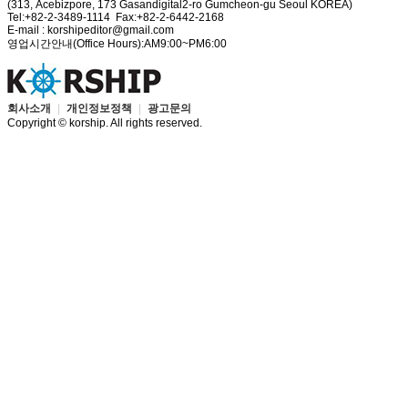
(313, Acebizpore, 173 Gasandigital2-ro Gumcheon-gu Seoul KOREA)
Tel:+82-2-3489-1114 Fax:+82-2-6442-2168
E-mail : korshipeditor@gmail.com
영업시간안내(Office Hours):AM9:00~PM6:00
회사소개
|
개인정보정책
|
광고문의
Copyright © korship. All rights reserved.