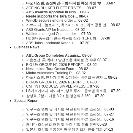
다쏘시스템, 조선해양·국방 디지털 혁신 거점 ‘부…
08-07
AGEING BULKER FLEET DRIVES …
08-07
ABS Awards Approval in Prin…
08-07
Neste supports the Tara Oce…
08-07
WinGD secures engine order …
08-02
지브라 테크놀로지스, 옥스퍼드 이코노믹스 공동 연…
08-02
ABS Grants AIP for Nuclear-…
08-02
Wallem-managed Opal Leader …
07-30
HD현대중공업이 만든 핵융합 심장(ITER), 최…
07-30
ABS Joins Landmark Korea-U.…
07-30
Business News
ABL Group Completes Acquisi…
08-07
가온전선, 美 빅테크 발전소용 케이블 첫 수주
08-07
BIO-UV GROUP H1 2026 REPORT…
08-02
Neste tukee Tara Ocean Foun…
08-02
Mintra Automates Training R…
08-02
다쏘시스템, 인간과 함께 설계하는 버추얼 동반자 …
08-02
BIO-UV GROUP H1 2026 REPORT…
07-30
CMT INTRODUCES SIMPLE PRESS…
07-30
LS에코에너지·라이너스, 상호 투자…글로벌 희토류…
07-30
삼성重, 2분기 매출 3.2조원∙영업익 3,250…
07-30
Special Report
인구구조 변화 및 디지털·AI 전환에 따른 조선산…
08-03
인구구조 변화 및 디지털·AI 전환에 따른 조선산…
07-27
인구구조 변화 및 디지털·AI 전환에 따른 조선산…
06-16
캐나다 조선산업 현황 및 우리 기업 진출 전략
05-28
일본의 조선업 부흥정책과 우리 기업의 진출 기회
04-13