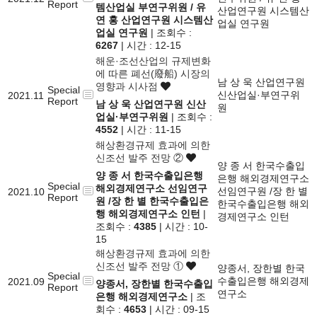
Report
템산업실 부연구위원 / 유
산업연구원 시스템산
연 홍 산업연구원 시스템산
업실 연구원
업실 연구원
| 조회수 :
6267
| 시간 : 12-15
해운·조선산업의 규제변화
에 따른 폐선(廢船) 시장의
남 상 욱 산업연구원
영향과 시사점
Special
신산업실·부연구위
2021.11
Report
남 상 욱 산업연구원 신산
원
업실·부연구위원
| 조회수 :
4552
| 시간 : 11-15
해상환경규제 효과에 의한
신조선 발주 전망 ②
양 종 서 한국수출입
양 종 서 한국수출입은행
은행 해외경제연구소
Special
해외경제연구소 선임연구
선임연구원 /장 한 별
2021.10
Report
원 /장 한 별 한국수출입은
한국수출입은행 해외
행 해외경제연구소 인턴
|
경제연구소 인턴
조회수 :
4385
| 시간 : 10-
15
해상환경규제 효과에 의한
신조선 발주 전망 ①
양종서, 장한별 한국
Special
수출입은행 해외경제
2021.09
양종서, 장한별 한국수출입
Report
연구소
은행 해외경제연구소
| 조
회수 :
4653
| 시간 : 09-15