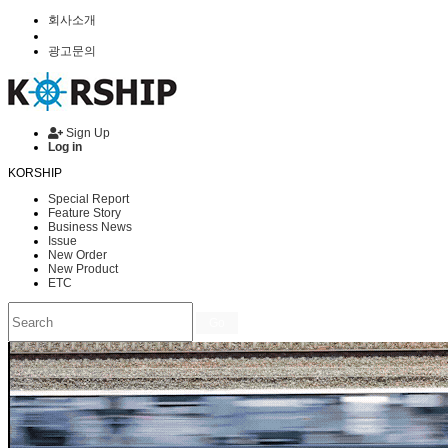
회사소개
광고문의
Sign Up
Log in
KORSHIP
Special Report
Feature Story
Business News
Issue
New Order
New Product
ETC
Go