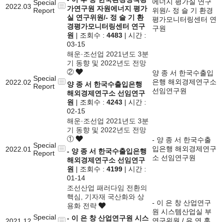
에너지 평가실 연구
Special
2022.03
가연구원 자원에너지 평가
Report
위원/- 정 슬 기 환경
실 연구위원/- 정 슬 기 환
평가모니터링센터 연
경평가모니터링센터 연구
구원
원
| 조회수 :
4483
| 시간 :
03-15
해운·조선업 2021년도 3분
기 동향 및 2022년도 전망
②
양 종 서 한국수출입
Special
은행 해외경제연구소
2022.02
양 종 서 한국수출입은행
Report
선임연구원
해외경제연구소 선임연구
원
| 조회수 :
4243
| 시간 :
02-15
해운·조선업 2021년도 3분
기 동향 및 2022년도 전망
①
- 양 종 서 한국수출
Special
입은행 해외경제연구
2022.01
- 양 종 서 한국수출입은행
Report
소 선임연구원
해외경제연구소 선임연구
원
| 조회수 :
4199
| 시간 :
01-14
조선산업 패러다임 전환의
핵심, 기자재 국산화와 상
- 이 은 창 산업연구
용화 전략
원 시스템산업실 부
Special
- 이 은 창 산업연구원 시스
연구위원 / 유 연 홍
2021.12