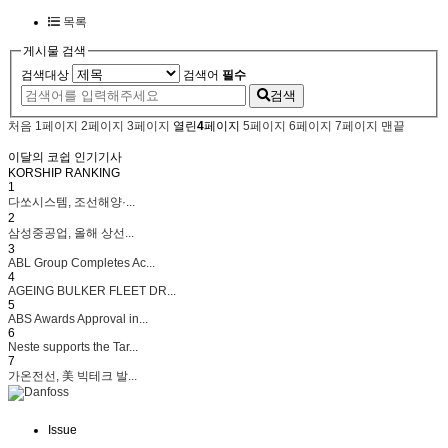
목록
게시물 검색
검색대상
검색어
필수
검색
처음
1
페이지
2
페이지
3
페이지
열린
4
페이지
5
페이지
6
페이지
7
페이지
맨끝
이달의 코쉽 인기기사
KORSHIP
RANKING
1
다쏘시스템, 조선해양·...
2
삼성중공업, 올해 상선...
3
ABL Group Completes Ac...
4
AGEING BULKER FLEET DR...
5
ABS Awards Approval in...
6
Neste supports the Tar...
7
가온전선, 美 빅테크 발...
Issue