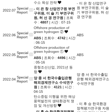
수소 육성 전략
- 이 은 창 산업연구
원 부연구위원, 이 슬
Special
- 이 은 창 산업연구원 부연
2022.07
Report
기 부연구위원, 허 선
구위원, 이 슬 기 부연구위
경 연구원
원, 허 선 경 연구원
| 조회
수 :
4807
| 시간 : 07-15
Offshore production of
green hydrogen ②
Special
2022.06
ABS
Report
ABS
| 조회수 :
4742
| 시간
: 06-15
Offshore production of
green hydrogen ①
Special
2022.05
ABS
Report
ABS
| 조회수 :
4496
| 시간
: 05-16
중형조선산업, 2021년 동
향
양 종 서 한국수출입
Special
양 종 서 한국수출입은행
은행 해외경제연구소
2022.04
Report
해외경제연구소 수석연구
수석연구원
원
| 조회수 :
4121
| 시간 :
04-15
탄소중립 이행을 위한 해상
풍력발전의 생태환경적 쟁
- 이 후 승 한국환경
점 및 개선방향
정책평가연구원 자원
- 이 후 승 한국환경정책평