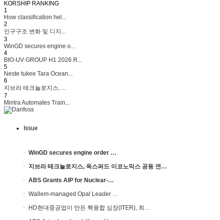
KORSHIP
RANKING
1
How classification hel...
2
인구구조 변화 및 디지...
3
WinGD secures engine o...
4
BIO-UV GROUP H1 2026 R...
5
Neste tukee Tara Ocean...
6
지브라 테크놀로지스, ...
7
Mintra Automates Train...
Issue
WinGD secures engine order …
지브라 테크놀로지스, 옥스퍼드 이코노믹스 공동 연…
ABS Grants AIP for Nuclear-…
Wallem-managed Opal Leader …
HD현대중공업이 만든 핵융합 심장(ITER), 최…