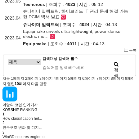
2023.05
Techcross
| 조회수 :
4023
| 시간 : 05-12
슈나이더 일렉트릭, 하이브리드 IT 관리 문제 해결 가능
한 DCIM 백서 발표
2023.04
슈나이더 일렉트릭
| 조회수 :
4024
| 시간 : 04-13
Equipmake unveils ultra-lightweight, power-dense
electric mo…
2023.04
Equipmake
| 조회수 :
4011
| 시간 : 04-13
목록
검색대상
검색어
필수
검
색
처음
1
페이지
2
페이지
3
페이지
4
페이지
5
페이지
6
페이지
7
페이지
8
페이지
9
페이
지
열린
10
페이지
다음
맨끝
이달의 코쉽 인기기사
KORSHIP
RANKING
1
How classification hel...
2
인구구조 변화 및 디지...
3
WinGD secures engine o...