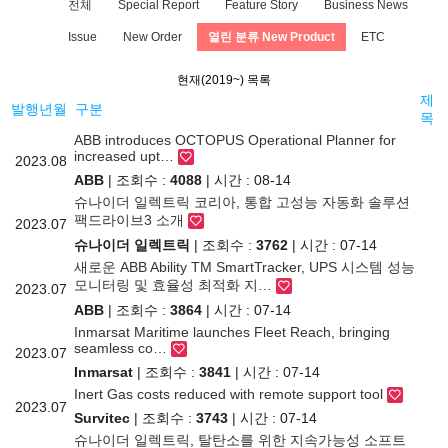
전체
Special Report
Feature Story
Business News
Issue
New Order
열린 분류
New Product
ETC
현재(2019~) 목록
제
발행년월
구분
목
ABB introduces OCTOPUS Operational Planner for
increased upt…
2023.08
ABB
| 조회수 :
4088
| 시간 : 08-14
슈나이더 일렉트릭 코리아, 통합 고성능 자동화 솔루션
팩드라이브3 소개
2023.07
슈나이더 일렉트릭
| 조회수 :
3762
| 시간 : 07-14
새로운 ABB Ability TM SmartTracker, UPS 시스템 성능
모니터링 및 효율성 최적화 지…
2023.07
ABB
| 조회수 :
3864
| 시간 : 07-14
Inmarsat Maritime launches Fleet Reach, bringing
seamless co…
2023.07
Inmarsat
| 조회수 :
3841
| 시간 : 07-14
Inert Gas costs reduced with remote support tool
2023.07
Survitec
| 조회수 :
3743
| 시간 : 07-14
슈나이더 일렉트릭, 탈탄소를 위한 지속가능성 소프트