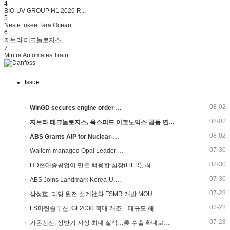
4
BIO-UV GROUP H1 2026 R...
5
Neste tukee Tara Ocean...
6
지브라 테크놀로지스, ...
7
Mintra Automates Train...
Issue
08-02
WinGD secures engine order …
08-02
지브라 테크놀로지스, 옥스퍼드 이코노믹스 공동 연…
08-02
ABS Grants AIP for Nuclear-…
07-30
Wallem-managed Opal Leader …
07-30
HD현대중공업이 만든 핵융합 심장(ITER), 최…
07-30
ABS Joins Landmark Korea-U.…
07-28
삼성重, 리딩 원전 설계社와 FSMR 개발 MOU…
07-28
LS마린솔루션, GL2030 확대 개조…대규모 해…
07-28
가온전선, 상반기 사상 최대 실적…美 수출 확대로…