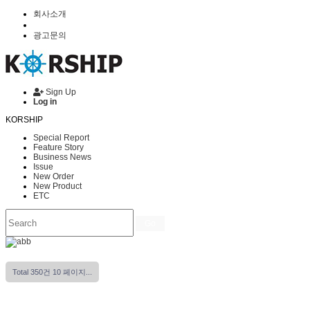
회사소개
광고문의
Sign Up
Log in
KORSHIP
Special Report
Feature Story
Business News
Issue
New Order
New Product
ETC
Go
Total 350건
10 페이지...