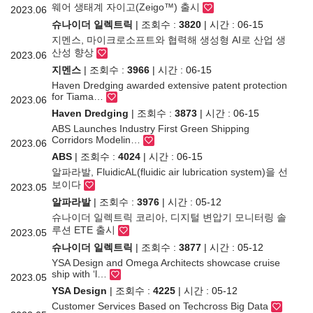
웨어 생태계 자이고(Zeigo™) 출시
2023.06
슈나이더 일렉트릭
| 조회수 :
3820
| 시간 : 06-15
지멘스, 마이크로소프트와 협력해 생성형 AI로 산업 생
산성 향상
2023.06
지멘스
| 조회수 :
3966
| 시간 : 06-15
Haven Dredging awarded extensive patent protection
for Tiama…
2023.06
Haven Dredging
| 조회수 :
3873
| 시간 : 06-15
ABS Launches Industry First Green Shipping
Corridors Modelin…
2023.06
ABS
| 조회수 :
4024
| 시간 : 06-15
알파라발, FluidicAL(fluidic air lubrication system)을 선
보이다
2023.05
알파라발
| 조회수 :
3976
| 시간 : 05-12
슈나이더 일렉트릭 코리아, 디지털 변압기 모니터링 솔
루션 ETE 출시
2023.05
슈나이더 일렉트릭
| 조회수 :
3877
| 시간 : 05-12
YSA Design and Omega Architects showcase cruise
ship with ‘l…
2023.05
YSA Design
| 조회수 :
4225
| 시간 : 05-12
Customer Services Based on Techcross Big Data