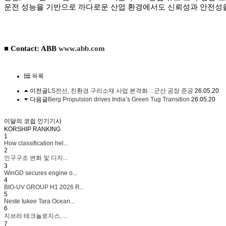
운전 성능을 기반으로 까다로운 산업 환경에서도 신뢰성과 안전성을
■ Contact: ABB
www.abb.com
목록
이전글
LS전선, 친환경 구리소재 사업 본격화…군산 공장 준공
26.05.20
다음글
Berg Propulsion drives India’s Green Tug Transition
26.05.20
이달의 코쉽 인기기사
KORSHIP
RANKING
1
How classification hel...
2
인구구조 변화 및 디지...
3
WinGD secures engine o...
4
BIO-UV GROUP H1 2026 R...
5
Neste tukee Tara Ocean...
6
지브라 테크놀로지스, ...
7