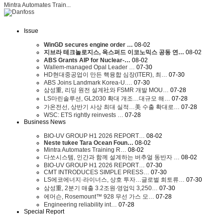
Mintra Automates Train...
Issue
WinGD secures engine order …
08-02
지브라 테크놀로지스, 옥스퍼드 이코노믹스 공동 연…
08-02
ABS Grants AIP for Nuclear-…
08-02
Wallem-managed Opal Leader …
07-30
HD현대중공업이 만든 핵융합 심장(ITER), 최…
07-30
ABS Joins Landmark Korea-U.…
07-30
삼성重, 리딩 원전 설계社와 FSMR 개발 MOU…
07-28
LS마린솔루션, GL2030 확대 개조…대규모 해…
07-28
가온전선, 상반기 사상 최대 실적…美 수출 확대로…
07-28
WSC: ETS rightly reinvests …
07-28
Business News
BIO-UV GROUP H1 2026 REPORT…
08-02
Neste tukee Tara Ocean Foun…
08-02
Mintra Automates Training R…
08-02
다쏘시스템, 인간과 함께 설계하는 버추얼 동반자 …
08-02
BIO-UV GROUP H1 2026 REPORT…
07-30
CMT INTRODUCES SIMPLE PRESS…
07-30
LS에코에너지·라이너스, 상호 투자…글로벌 희토류…
07-30
삼성重, 2분기 매출 3.2조원∙영업익 3,250…
07-30
에머슨, Rosemount™ 928 무선 가스 모…
07-28
Engineering reliability int…
07-28
Special Report